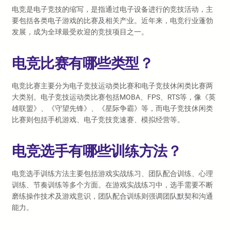
电竞是电子竞技的缩写，是指通过电子设备进行的竞技活动，主
要包括各类电子游戏的比赛及相关产业。近年来，电竞行业蓬勃
发展，成为全球最受欢迎的竞技项目之一。
电竞比赛有哪些类型？
电竞比赛主要分为电子竞技运动类比赛和电子竞技休闲类比赛两
大类别。电子竞技运动类比赛包括MOBA、FPS、RTS等，像《英
雄联盟》、《守望先锋》、《星际争霸》等，而电子竞技休闲类
比赛则包括手机游戏、电子竞技竞速赛、模拟经营等。
电竞选手有哪些训练方法？
电竞选手训练方法主要包括游戏实战练习、团队配合训练、心理
训练、节奏训练等多个方面。在游戏实战练习中，选手需要不断
磨练操作技术及游戏意识，团队配合训练则强调团队默契和沟通
能力。