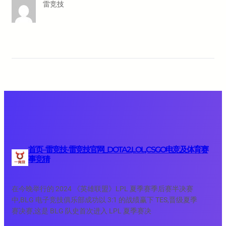
雷竞技
首页–雷竞技-雷竞技官网_DOTA2,LOL,CSGO电竞及体育赛
事竞猜
在今晚举行的 2024 《英雄联盟》LPL 夏季赛季后赛半决赛
中,BLG 电子竞技俱乐部成功以 3:1 的战绩赢下 TES,晋级夏季
赛决赛,这是 BLG 队史首次进入 LPL 夏季赛决