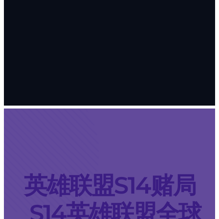
英雄联盟S14赌局
_S14英雄联盟全球