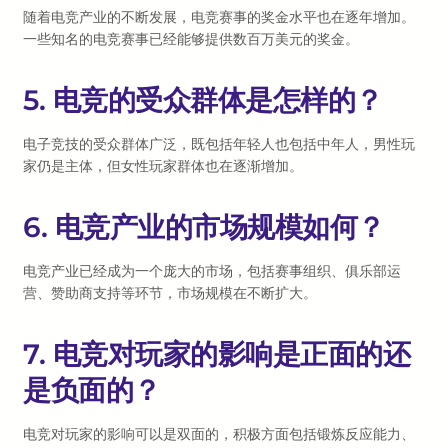
随着电竞产业的不断发展，电竞赛事的奖金水平也在逐年增加。
一些知名的电竞赛事已经能够提供数百万美元的奖金。
5. 电竞的受众群体是怎样的？
电子竞技的受众群体广泛，既包括年轻人也包括中年人，男性玩
家仍是主体，但女性玩家群体也在逐渐增加。
6. 电竞产业的市场规模如何？
电竞产业已经成为一个庞大的市场，包括赛事组织、俱乐部运
营、赞助商支持等环节，市场规模在不断扩大。
7. 电竞对玩家的影响是正面的还
是负面的？
电竞对玩家的影响可以是双面的，积极方面包括锻炼反应能力、