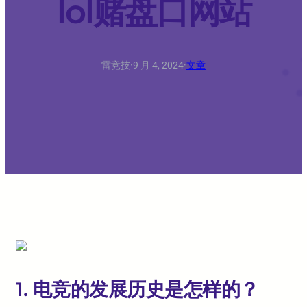
lol赌盘口网站
雷竞技
·
9 月 4, 2024
·
文章
1. 电竞的发展历史是怎样的？