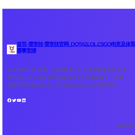
首页–雷竞技-雷竞技官网_DOTA2,LOL,CSGO电竞及体育
赛事竞猜
在今晚举行的 2024 《英雄联盟》LPL 夏季赛季后赛半决
赛中,BLG 电子竞技俱乐部成功以 3:1 的战绩赢下 TES,晋
级夏季赛决赛,这是 BLG 队史首次进入 LPL 夏季赛决
Facebook
Twitter
YouTube
LinkedIn
Copyright