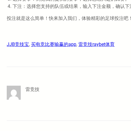
下注：选择您支持的队伍或结果，输入下注金额，确认下
投注就是这么简单！快来加入我们，体验精彩的足球投注吧
JJB竞技宝
, 
买电竞比赛输赢的app
, 
雷竞技raybet体育
雷竞技