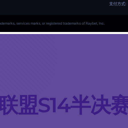
联盟S14半决