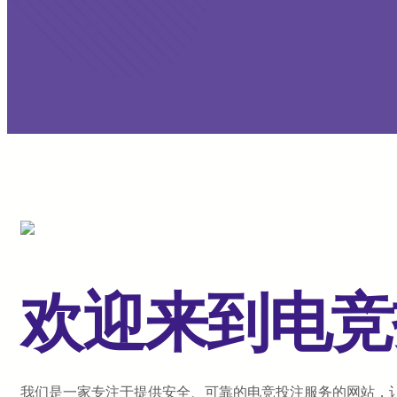
欢迎来到电竞
我们是一家专注于提供安全、可靠的电竞投注服务的网站，