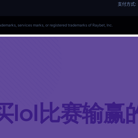
买lol比赛输赢