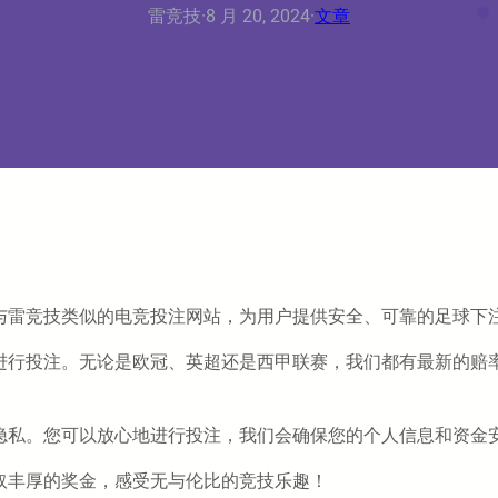
雷竞技
·
8 月 20, 2024
·
文章
与雷竞技类似的电竞投注网站，为用户提供安全、可靠的足球下
进行投注。无论是欧冠、英超还是西甲联赛，我们都有最新的赔
隐私。您可以放心地进行投注，我们会确保您的个人信息和资金
取丰厚的奖金，感受无与伦比的竞技乐趣！