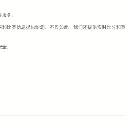
注服务。
率和比赛信息提供给您。不仅如此，我们还提供实时比分和赛
安全。