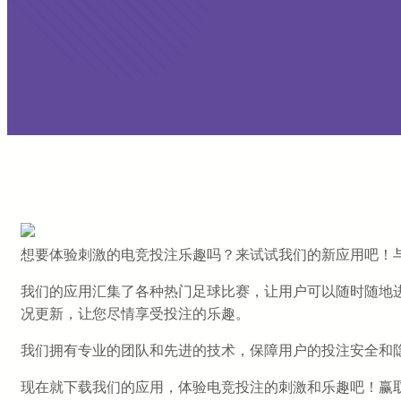
想要体验刺激的电竞投注乐趣吗？来试试我们的新应用吧！
我们的应用汇集了各种热门足球比赛，让用户可以随时随地
况更新，让您尽情享受投注的乐趣。
我们拥有专业的团队和先进的技术，保障用户的投注安全和
现在就下载我们的应用，体验电竞投注的刺激和乐趣吧！赢