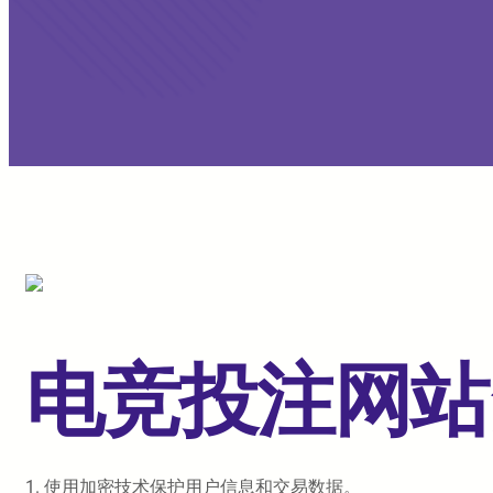
电竞投注网站
1. 使用加密技术保护用户信息和交易数据。