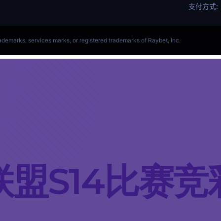
联盟S14比赛竞