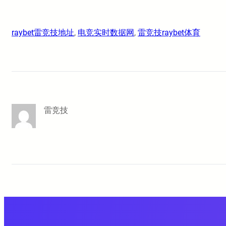
raybet雷竞技地址
, 
电竞实时数据网
, 
雷竞技raybet体育
雷竞技