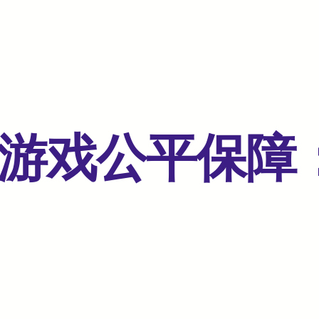
游戏公平保障