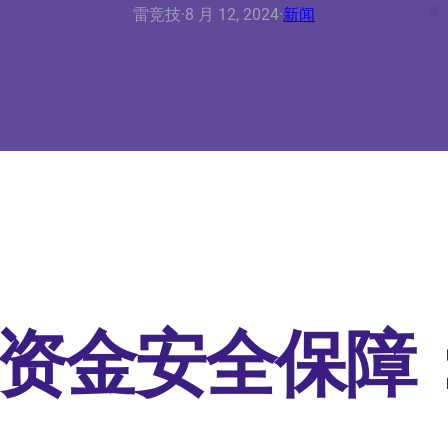
雷竞技
·
8 月 12, 2024
·
新闻
资金安全保障