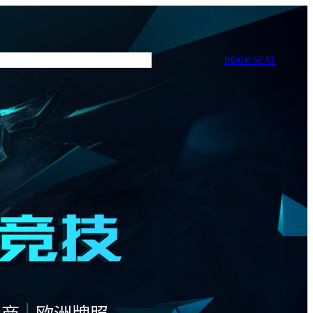
BOOK SEAT