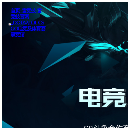
首页–雷竞技-雷
竞技官网
_DOTA2,LOL,CS
GO电竞及体育赛
事竞猜