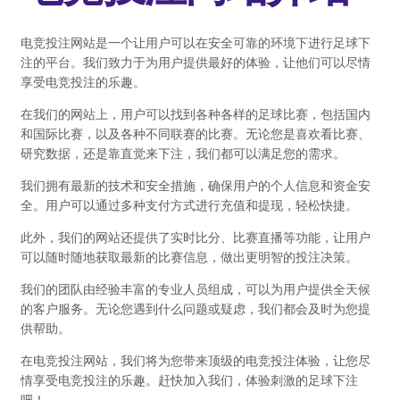
电竞投注网站是一个让用户可以在安全可靠的环境下进行足球下
注的平台。我们致力于为用户提供最好的体验，让他们可以尽情
享受电竞投注的乐趣。
在我们的网站上，用户可以找到各种各样的足球比赛，包括国内
和国际比赛，以及各种不同联赛的比赛。无论您是喜欢看比赛、
研究数据，还是靠直觉来下注，我们都可以满足您的需求。
我们拥有最新的技术和安全措施，确保用户的个人信息和资金安
全。用户可以通过多种支付方式进行充值和提现，轻松快捷。
此外，我们的网站还提供了实时比分、比赛直播等功能，让用户
可以随时随地获取最新的比赛信息，做出更明智的投注决策。
我们的团队由经验丰富的专业人员组成，可以为用户提供全天候
的客户服务。无论您遇到什么问题或疑虑，我们都会及时为您提
供帮助。
在电竞投注网站，我们将为您带来顶级的电竞投注体验，让您尽
情享受电竞投注的乐趣。赶快加入我们，体验刺激的足球下注