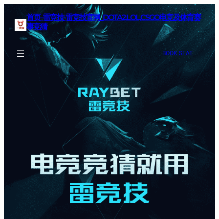
首页–雷竞技-雷竞技官网_DOTA2,LOL,CSGO电竞及体育赛
事竞猜
BOOK SEAT