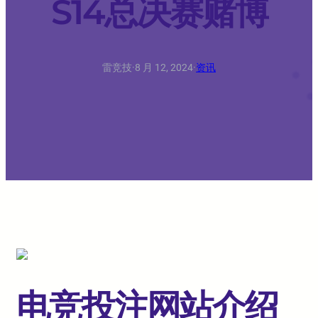
S14总决赛赌博
雷竞技
·
8 月 12, 2024
·
资讯
电竞投注网站介绍