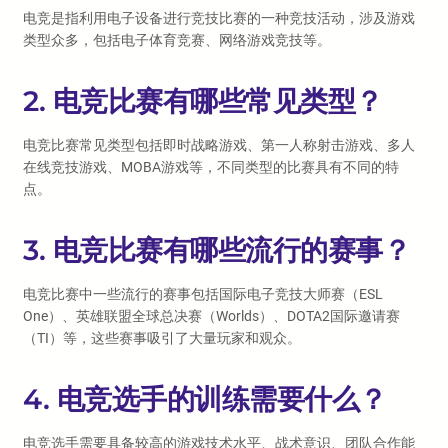
电竞是指利用电子设备进行竞技比赛的一种竞技活动，涉及游戏
类型众多，包括电子体育竞赛、网络游戏竞技等。
2. 电竞比赛有哪些常见类型？
电竞比赛常见类型包括即时战略游戏、第一人称射击游戏、多人
在线竞技游戏、MOBA游戏等，不同类型的比赛具有不同的特
点。
3. 电竞比赛有哪些流行的赛事？
电竞比赛中一些流行的赛事包括国际电子竞技大师赛（ESL
One）、英雄联盟全球总决赛（Worlds）、DOTA2国际邀请赛
（TI）等，这些赛事吸引了大量玩家和观众。
4. 电竞选手的训练需要什么？
电竞选手需要具备较高的游戏技术水平、战术意识、团队合作能