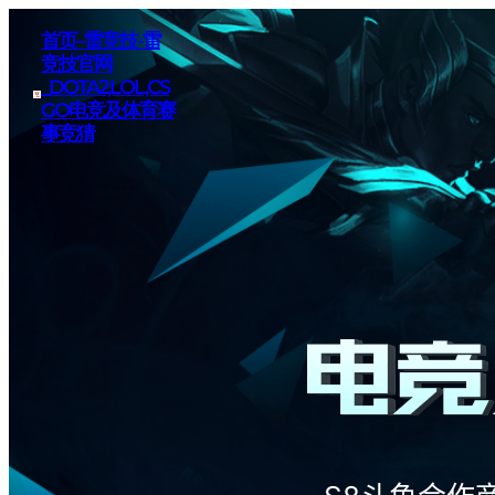
首页–雷竞技-雷
竞技官网
_DOTA2,LOL,CS
GO电竞及体育赛
事竞猜