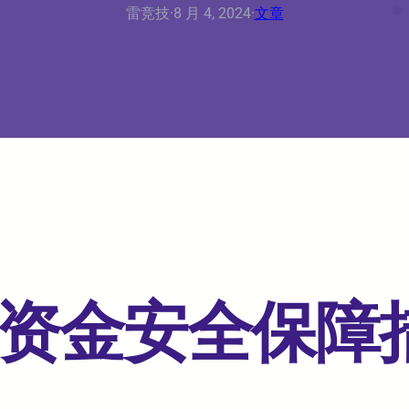
雷竞技
·
8 月 4, 2024
·
文章
资金安全保障