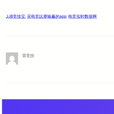
JJB竞技宝
, 
买电竞比赛输赢的app
, 
电竞实时数据网
雷竞技