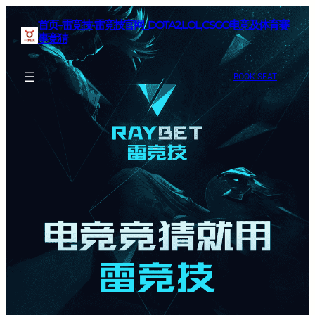
首页–雷竞技-雷竞技官网_DOTA2,LOL,CSGO电竞及体育赛
事竞猜
BOOK SEAT