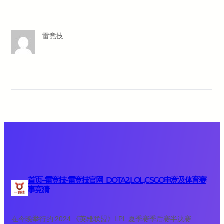
雷竞技
首页–雷竞技-雷竞技官网_DOTA2,LOL,CSGO电竞及体育赛
事竞猜
在今晚举行的 2024 《英雄联盟》LPL 夏季赛季后赛半决赛