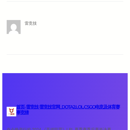
雷竞技
首页–雷竞技-雷竞技官网_DOTA2,LOL,CSGO电竞及体育赛
事竞猜
在今晚举行的 2024 《英雄联盟》LPL 夏季赛季后赛半决赛