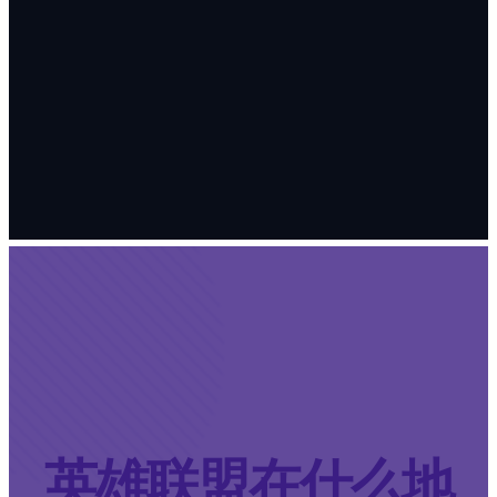
英雄联盟在什么地