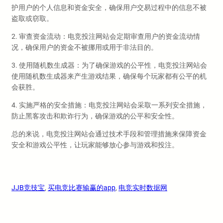
护用户的个人信息和资金安全，确保用户交易过程中的信息不被
盗取或窃取。
2. 审查资金流动：电竞投注网站会定期审查用户的资金流动情
况，确保用户的资金不被挪用或用于非法目的。
3. 使用随机数生成器：为了确保游戏的公平性，电竞投注网站会
使用随机数生成器来产生游戏结果，确保每个玩家都有公平的机
会获胜。
4. 实施严格的安全措施：电竞投注网站会采取一系列安全措施，
防止黑客攻击和欺诈行为，确保游戏的公平和安全性。
总的来说，电竞投注网站会通过技术手段和管理措施来保障资金
安全和游戏公平性，让玩家能够放心参与游戏和投注。
JJB竞技宝
, 
买电竞比赛输赢的app
, 
电竞实时数据网