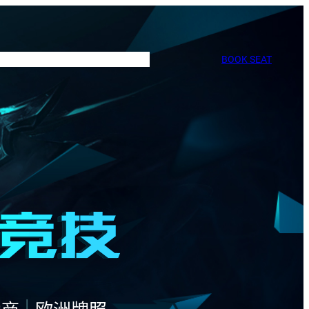
BOOK SEAT