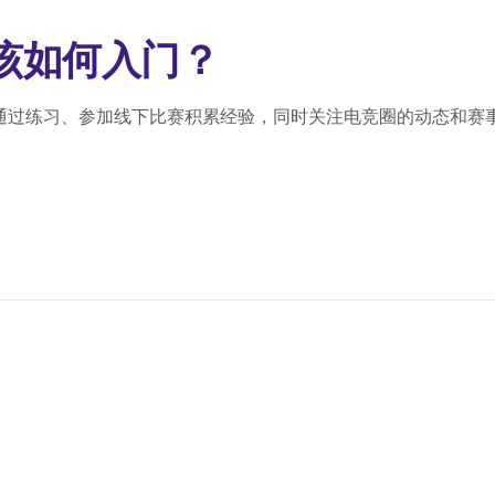
应该如何入门？
通过练习、参加线下比赛积累经验，同时关注电竞圈的动态和赛