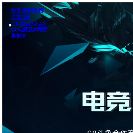
首页–雷竞技-雷
竞技官网
_DOTA2,LOL,CS
GO电竞及体育赛
事竞猜