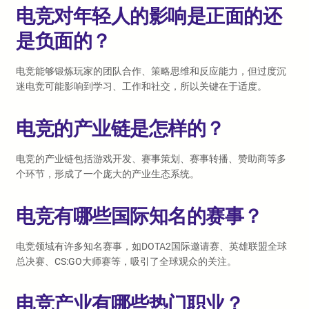
电竞对年轻人的影响是正面的还
是负面的？
电竞能够锻炼玩家的团队合作、策略思维和反应能力，但过度沉
迷电竞可能影响到学习、工作和社交，所以关键在于适度。
电竞的产业链是怎样的？
电竞的产业链包括游戏开发、赛事策划、赛事转播、赞助商等多
个环节，形成了一个庞大的产业生态系统。
电竞有哪些国际知名的赛事？
电竞领域有许多知名赛事，如DOTA2国际邀请赛、英雄联盟全球
总决赛、CS:GO大师赛等，吸引了全球观众的关注。
电竞产业有哪些热门职业？