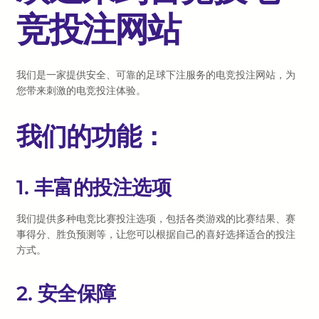
竞投注网站
我们是一家提供安全、可靠的足球下注服务的电竞投注网站，为
您带来刺激的电竞投注体验。
我们的功能：
1. 丰富的投注选项
我们提供多种电竞比赛投注选项，包括各类游戏的比赛结果、赛
事得分、胜负预测等，让您可以根据自己的喜好选择适合的投注
方式。
2. 安全保障