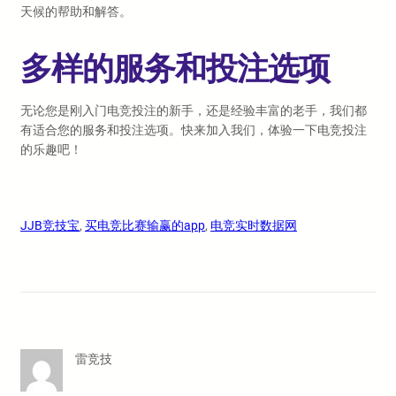
天候的帮助和解答。
多样的服务和投注选项
无论您是刚入门电竞投注的新手，还是经验丰富的老手，我们都
有适合您的服务和投注选项。快来加入我们，体验一下电竞投注
的乐趣吧！
JJB竞技宝
, 
买电竞比赛输赢的app
, 
电竞实时数据网
雷竞技