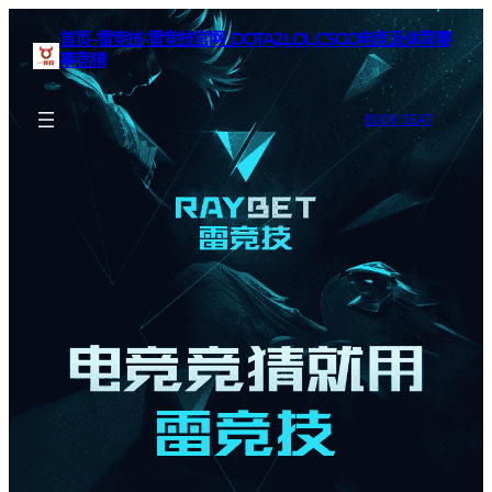
首页–雷竞技-雷竞技官网_DOTA2,LOL,CSGO电竞及体育赛
事竞猜
BOOK SEAT