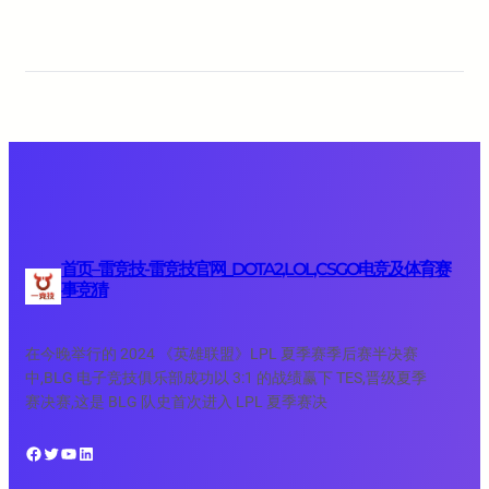
首页–雷竞技-雷竞技官网_DOTA2,LOL,CSGO电竞及体育赛
事竞猜
在今晚举行的 2024 《英雄联盟》LPL 夏季赛季后赛半决赛
中,BLG 电子竞技俱乐部成功以 3:1 的战绩赢下 TES,晋级夏季
赛决赛,这是 BLG 队史首次进入 LPL 夏季赛决
Facebook
Twitter
YouTube
LinkedIn