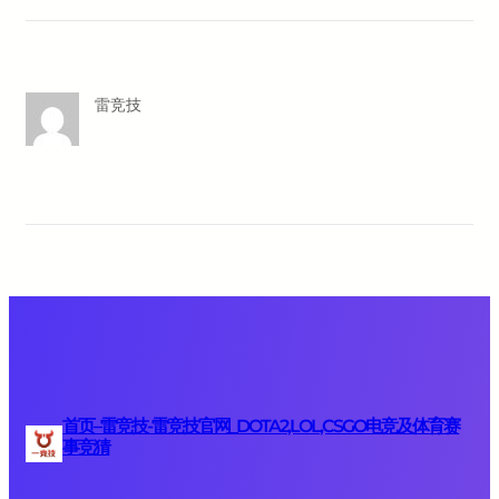
雷竞技
首页–雷竞技-雷竞技官网_DOTA2,LOL,CSGO电竞及体育赛
事竞猜