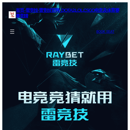
首页–雷竞技-雷竞技官网_DOTA2,LOL,CSGO电竞及体育赛
事竞猜
BOOK SEAT