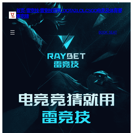
首页–雷竞技-雷竞技官网_DOTA2,LOL,CSGO电竞及体育赛
事竞猜
BOOK SEAT