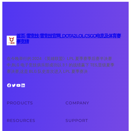
首页–雷竞技-雷竞技官网_DOTA2,LOL,CSGO电竞及体育赛
事竞猜
在今晚举行的 2024 《英雄联盟》LPL 夏季赛季后赛半决赛
中,BLG 电子竞技俱乐部成功以 3:1 的战绩赢下 TES,晋级夏季
赛决赛,这是 BLG 队史首次进入 LPL 夏季赛决
Facebook
Twitter
YouTube
LinkedIn
PRODUCTS
COMPANY
RESOURCES
SUPPORT