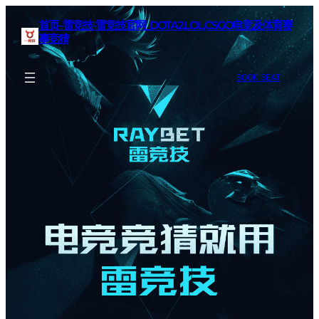
首页–雷竞技-雷竞技官网_DOTA2,LOL,CSGO电竞及体育赛
事竞猜
BOOK SEAT