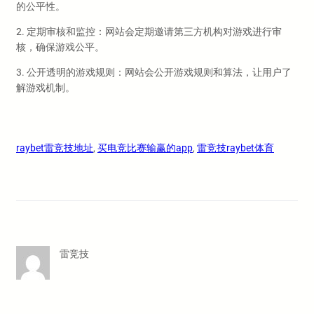
的公平性。
2. 定期审核和监控：网站会定期邀请第三方机构对游戏进行审
核，确保游戏公平。
3. 公开透明的游戏规则：网站会公开游戏规则和算法，让用户了
解游戏机制。
raybet雷竞技地址
, 
买电竞比赛输赢的app
, 
雷竞技raybet体育
雷竞技