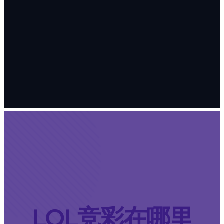
LOL竞彩在哪里