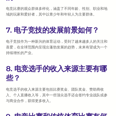
电竞比赛的观众群体多样化，涵盖了不同年龄、性别、职业和地
域的玩家和爱好者，其中以青少年和年轻人为主要群体。
7. 电子竞技的发展前景如何？
电子竞技作为一种新兴的体育运动，受到了越来越多人的关注和
喜爱，在全球范围内呈现出蓬勃发展的趋势，未来有望成为一个
持续增长的产业。
8. 电竞选手的收入来源主要有哪
些？
电竞选手的收入来源主要包括比赛奖金、团队奖金、赞助商收
入、个人直播收入等，其中一些顶尖选手还会签约专业战队或参
与商业合作，获得更多收入。