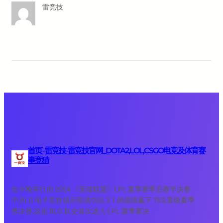
雷竞技
首页–雷竞技-雷竞技官网_DOTA2,LOL,CSGO电竞及体育赛
事竞猜
在今晚举行的 2024 《英雄联盟》LPL 夏季赛季后赛半决赛
中,BLG 电子竞技俱乐部成功以 3:1 的战绩赢下 TES,晋级夏季
赛决赛,这是 BLG 队史首次进入 LPL 夏季赛决