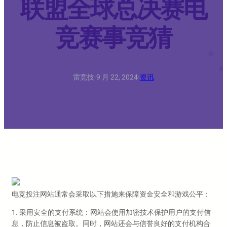
联盟全球总决赛电
竞赛事竞猜
雷竞技
·
9 月 22, 2024
·
资讯
电竞投注网站通常会采取以下措施来保障资金安全和游戏公平：
1. 采用安全的支付系统：网站会使用加密技术保护用户的支付信
息，防止信息被盗取。同时，网站还会与信誉良好的支付机构合