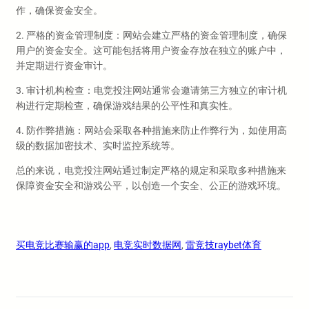
作，确保资金安全。
2. 严格的资金管理制度：网站会建立严格的资金管理制度，确保
用户的资金安全。这可能包括将用户资金存放在独立的账户中，
并定期进行资金审计。
3. 审计机构检查：电竞投注网站通常会邀请第三方独立的审计机
构进行定期检查，确保游戏结果的公平性和真实性。
4. 防作弊措施：网站会采取各种措施来防止作弊行为，如使用高
级的数据加密技术、实时监控系统等。
总的来说，电竞投注网站通过制定严格的规定和采取多种措施来
保障资金安全和游戏公平，以创造一个安全、公正的游戏环境。
买电竞比赛输赢的app
, 
电竞实时数据网
, 
雷竞技raybet体育