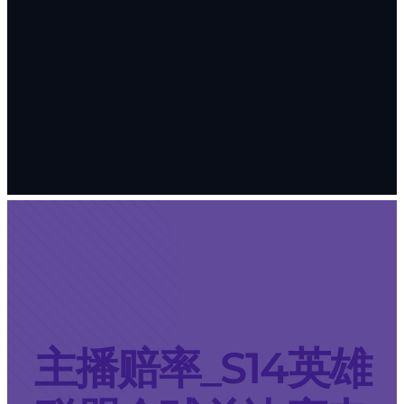
主播赔率_S14英雄