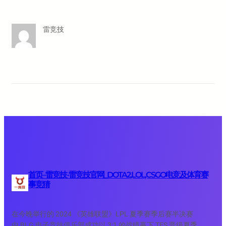
雷竞技
首页–雷竞技-雷竞技官网_DOTA2,LOL,CSGO电竞及体育赛
事竞猜
在今晚举行的 2024 《英雄联盟》LPL 夏季赛季后赛半决赛
中,BLG 电子竞技俱乐部成功以 3:1 的战绩赢下 TES,晋级夏季