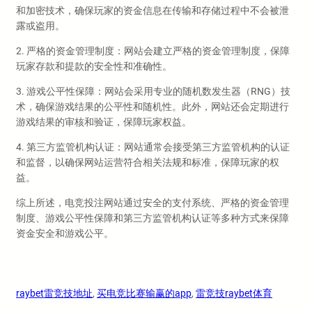
和加密技术，确保玩家的资金信息在传输和存储过程中不会被泄
露或盗用。
2. 严格的资金管理制度：网站会建立严格的资金管理制度，保障
玩家存款和提款的安全性和准确性。
3. 游戏公平性保障：网站会采用专业的随机数发生器（RNG）技
术，确保游戏结果的公平性和随机性。此外，网站还会定期进行
游戏结果的审核和验证，保障玩家权益。
4. 第三方监管机构认证：网站通常会接受第三方监管机构的认证
和监督，以确保网站运营符合相关法规和标准，保障玩家的权
益。
综上所述，电竞投注网站通过安全的支付系统、严格的资金管理
制度、游戏公平性保障和第三方监管机构认证等多种方式来保障
资金安全和游戏公平。
raybet雷竞技地址
, 
买电竞比赛输赢的app
, 
雷竞技raybet体育