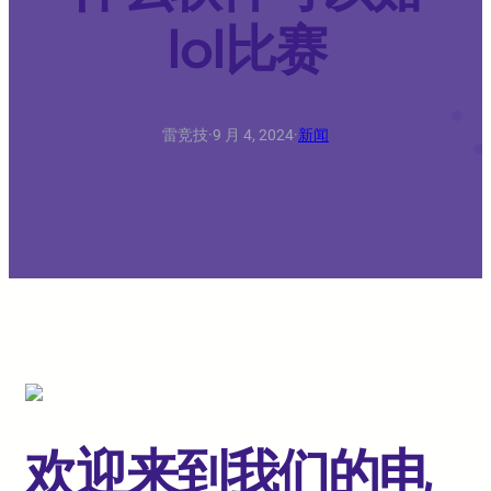
lol比赛
雷竞技
·
9 月 4, 2024
·
新闻
欢迎来到我们的电