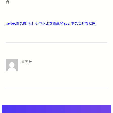
台！
raybet雷竞技地址
, 
买电竞比赛输赢的app
, 
电竞实时数据网
雷竞技