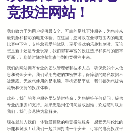
竞投注网站！
我们致力于为用户提供最安全、可靠的足球下注服务，为您带来
最刺激和精彩的电竞体验。在这里，您可以在全球范围内的电竞
比赛中下注，支持您喜爱的战队，享受游戏的乐趣和刺激。无论
您是新手还是专业玩家，我们都有丰富的投注选择和实时的赔率
更新，让您随时随地都能参与到电竞投注中来。
我们的网站拥有专业的团队管理者和技术人员，确保您的个人信
息和资金安全。我们采用先进的加密技术，保障您的隐私数据不
被泄露。无论您使用的是电脑、手机还是平板，我们都为您提供
流畅和便捷的投注体验。
此外，我们的客户服务团队随时待命，为您解答任何疑问，提供
专业的服务和支持。如果您遇到任何问题或困难，欢迎随时联系
我们，我们会尽快为您解决。
现在就加入我们，体验最顶级的电竞投注服务，感受无与伦比的
乐趣和刺激！让我们一起共同打造一个安全、可靠的电竞投注平