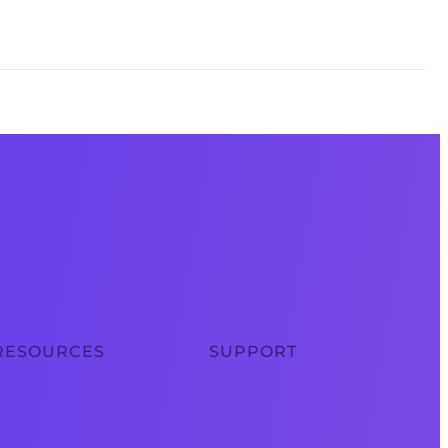
RESOURCES
SUPPORT