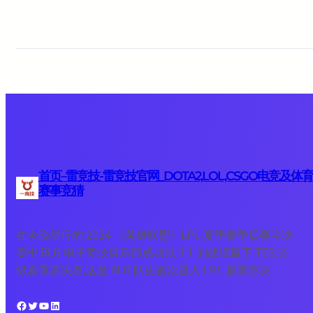
首页–雷竞技-雷竞技官网_DOTA2,LOL,CSGO电竞及体育
赛事竞猜
在今晚举行的 2024 《英雄联盟》LPL 夏季赛季后赛半决
赛中,BLG 电子竞技俱乐部成功以 3:1 的战绩赢下 TES,晋
级夏季赛决赛,这是 BLG 队史首次进入 LPL 夏季赛决
Facebook
Twitter
YouTube
LinkedIn