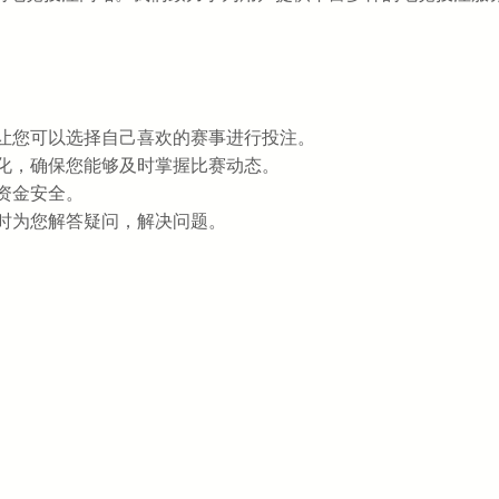
让您可以选择自己喜欢的赛事进行投注。
化，确保您能够及时掌握比赛动态。
资金安全。
时为您解答疑问，解决问题。