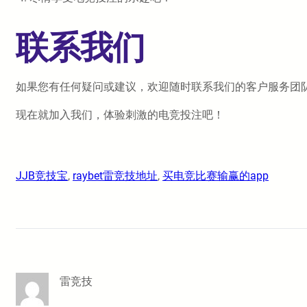
联系我们
如果您有任何疑问或建议，欢迎随时联系我们的客户服务团
现在就加入我们，体验刺激的电竞投注吧！
JJB竞技宝
, 
raybet雷竞技地址
, 
买电竞比赛输赢的app
雷竞技