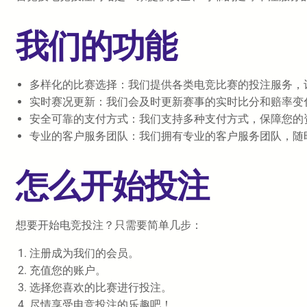
我们的功能
多样化的比赛选择：我们提供各类电竞比赛的投注服务，
实时赛况更新：我们会及时更新赛事的实时比分和赔率变
安全可靠的支付方式：我们支持多种支付方式，保障您的
专业的客户服务团队：我们拥有专业的客户服务团队，随
怎么开始投注
想要开始电竞投注？只需要简单几步：
注册成为我们的会员。
充值您的账户。
选择您喜欢的比赛进行投注。
尽情享受电竞投注的乐趣吧！