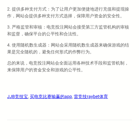
2. 提供多种支付方式：为了让用户更加便捷地进行充值和提现操
作，网站会提供多种支付方式选择，保障用户资金的安全性。
3. 严格监管和审核：电竞投注网站会接受第三方监管机构的审核
和监督，确保平台的公平性和合法性。
4. 使用随机数生成器：网站会采用随机数生成器来确保游戏的结
果是完全随机的，避免任何形式的作弊行为。
总的来说，电竞投注网站会全面运用各种技术手段和监管机制，
来保障用户的资金安全和游戏的公平性。
JJB竞技宝
, 
买电竞比赛输赢的app
, 
雷竞技raybet体育