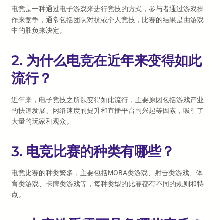
电竞是一种通过电子游戏来进行竞技的方式，参与者通过游戏操
作来竞争，通常包括团队对抗或个人竞技，比赛的结果是由游戏
中的胜负来决定。
2. 为什么电竞在近年来变得如此
流行？
近年来，电子竞技之所以变得如此流行，主要原因包括游戏产业
的快速发展、网络速度的提升和直播平台的兴起等因素，吸引了
大量的玩家和观众。
3. 电竞比赛的种类有哪些？
电竞比赛的种类繁多，主要包括MOBA类游戏、射击类游戏、体
育类游戏、卡牌类游戏等，每种类型的比赛都有不同的规则和特
点。