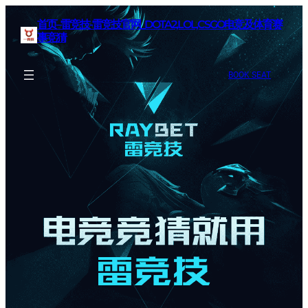
首页–雷竞技-雷竞技官网_DOTA2,LOL,CSGO电竞及体育赛
事竞猜
BOOK SEAT