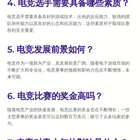
4. 电竞选手需要具备哪些素质？
电竞选手需要具备良好的游戏技术、出色的反应能力、较强的团
队协作能力以及良好的心态和抗压能力，这些素质对于取得比赛
胜利至关重要。
5. 电竞发展前景如何？
电竞作为一项新兴产业，其发展前景广阔。随着电子游戏市场的
不断扩大和专业化，电竞赛事的规模和影响力也在不断增强，未
来可期。
6. 电竞比赛的奖金高吗？
随着电竞产业的快速发展，电竞比赛的奖金也在不断增长，一些
大型赛事的奖金甚至可以达到数百万美元，吸引了众多玩家的参
与。