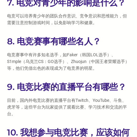
7. 电竞对青少年的影响是什么？
电竞可以培养青少年的团队合作意识、竞争意识和思维能力，但
需要注意控制游戏时间，以免影响学习和健康。
8. 电竞赛事有哪些名人？
电竞赛事中有许多知名选手，如Faker（韩国LOL选手）、
S1mple（乌克兰CS：GO选手）、Zhuojun（中国王者荣耀选手）
等，他们凭借出色的表现成为了电竞界的明星。
9. 电竞比赛的直播平台有哪些？
目前，国内外电竞比赛的直播平台有Twitch、YouTube、斗鱼、
虎牙等，这些平台为玩家提供了观看比赛、学习技术和交流的平
台。
10. 我想参与电竞比赛，应该如何