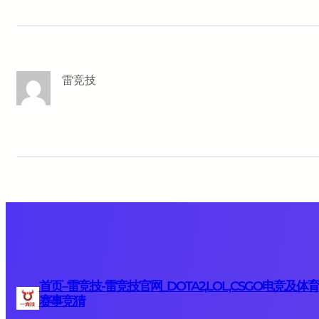
雷竞技
首页–雷竞技-雷竞技官网_DOTA2,LOL,CSGO电竞及体育
赛事竞猜