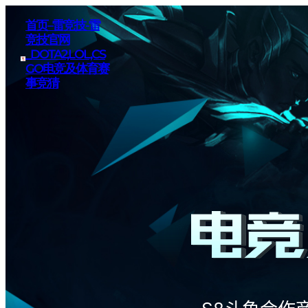
首页–雷竞技-雷
竞技官网
_DOTA2,LOL,CS
GO电竞及体育赛
事竞猜