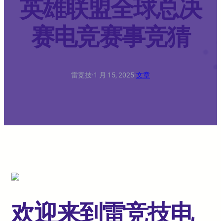
英雄联盟全球总决
赛电竞赛事竞猜
雷竞技
·
1 月 15, 2025
·
文章
欢迎来到雷竞技电