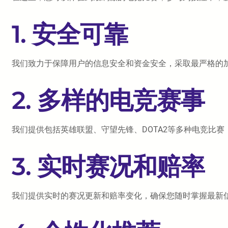
1. 安全可靠
我们致力于保障用户的信息安全和资金安全，采取最严格的
2. 多样的电竞赛事
我们提供包括英雄联盟、守望先锋、DOTA2等多种电竞比
3. 实时赛况和赔率
我们提供实时的赛况更新和赔率变化，确保您随时掌握最新