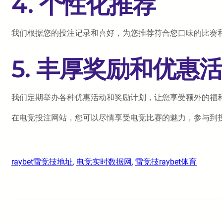
4. 个性化推荐
我们根据您的投注记录和喜好，为您推荐符合您口味的比赛
5. 丰厚奖励和优惠
我们定期举办各种优惠活动和奖励计划，让您享受额外的福
在电竞投注网站，您可以尽情享受电竞比赛的魅力，参与到
raybet雷竞技地址
, 
电竞实时数据网
, 
雷竞技raybet体育