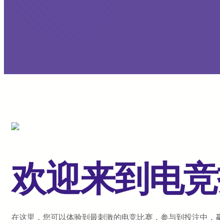
欢迎来到电竞
在这里，您可以体验到最刺激的电竞比赛，参与到投注中，