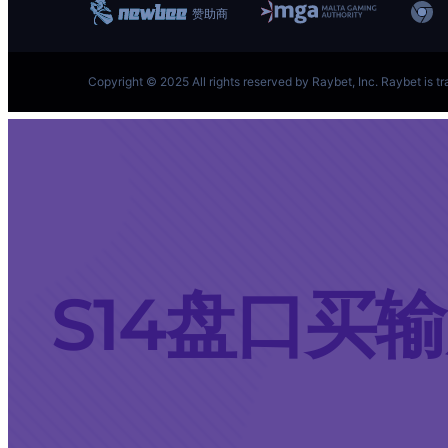
S14盘口买