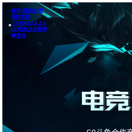
首页–雷竞技-雷
竞技官网
_DOTA2,LOL,CS
GO电竞及体育赛
事竞猜