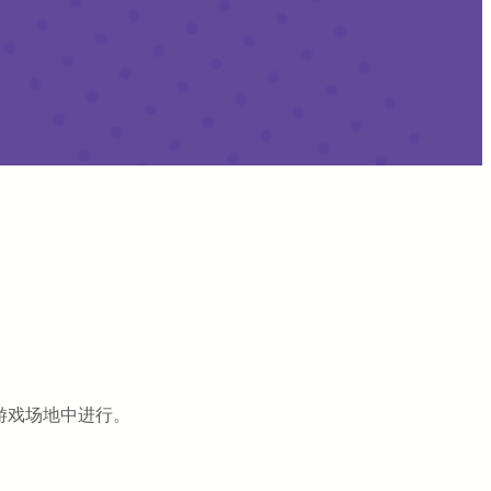
游戏场地中进行。