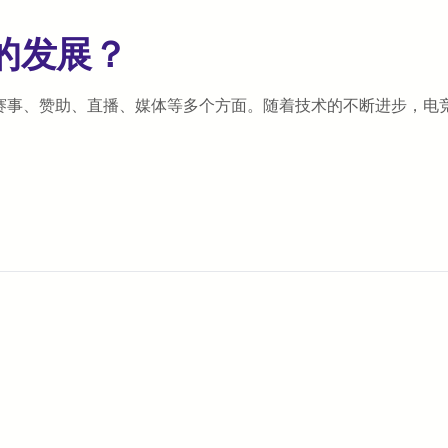
样的发展？
赛事、赞助、直播、媒体等多个方面。随着技术的不断进步，电