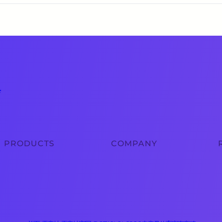
PRODUCTS
COMPANY