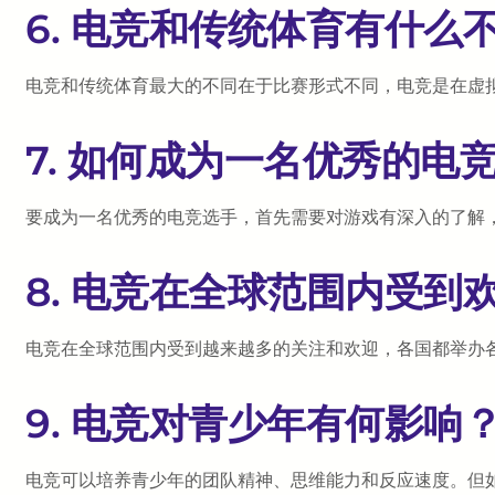
6. 电竞和传统体育有什么
电竞和传统体育最大的不同在于比赛形式不同，电竞是在虚
7. 如何成为一名优秀的电
要成为一名优秀的电竞选手，首先需要对游戏有深入的了解
8. 电竞在全球范围内受到
电竞在全球范围内受到越来越多的关注和欢迎，各国都举办
9. 电竞对青少年有何影响
电竞可以培养青少年的团队精神、思维能力和反应速度。但