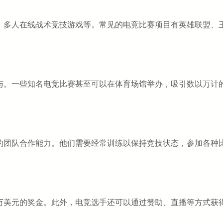
多人在线战术竞技游戏等。常见的电竞比赛项目有英雄联盟、王者
与。一些知名电竞比赛甚至可以在体育场馆举办，吸引数以万计
的团队合作能力。他们需要经常训练以保持竞技状态，参加各种
？
万美元的奖金。此外，电竞选手还可以通过赞助、直播等方式获