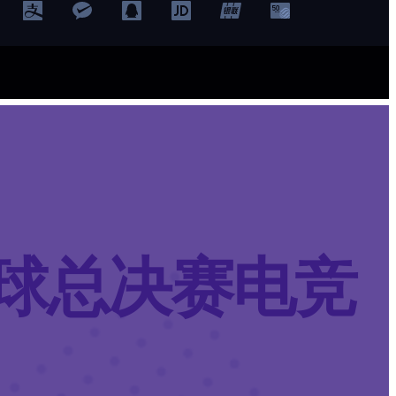
全球总决赛电竞