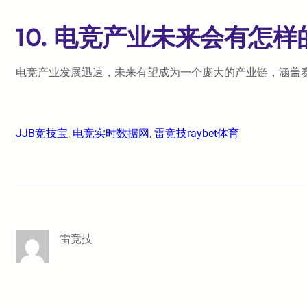
10. 电竞产业未来会有怎
电竞产业发展迅速，未来有望成为一个庞大的产业链，涵盖
JJB竞技宝
, 
电竞实时数据网
, 
雷竞技raybet体育
雷竞技