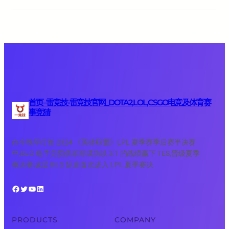
首页–雷竞技-雷竞技官网_DOTA2,LOL,CSGO电竞及体育赛
事竞猜
在今晚举行的 2024 《英雄联盟》LPL 夏季赛季后赛半决赛
中,BLG 电子竞技俱乐部成功以 3:1 的战绩赢下 TES,晋级夏季
赛决赛,这是 BLG 队史首次进入 LPL 夏季赛决
Facebook
Twitter
YouTube
LinkedIn
PRODUCTS
COMPANY