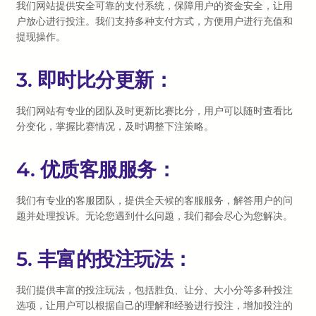
我们网站提供安全可靠的支付系统，保障用户的资金安全，让用
户放心进行投注。我们支持多种支付方式，方便用户进行充值和
提现操作。
3. 即时比分更新：
我们网站有专业的团队及时更新比赛比分，用户可以随时查看比
分变化，掌握比赛情况，及时调整下注策略。
4. 优质客服服务：
我们有专业的客服团队，提供全天候的客服服务，解答用户的问
题并处理投诉。无论您遇到什么问题，我们都会尽心为您解决。
5. 丰富的投注玩法：
我们提供丰富的投注玩法，包括胜负、让分、大小分等多种投注
选项，让用户可以根据自己的理解和经验进行投注，增加投注的