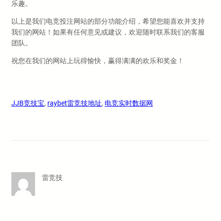
乐趣。
以上是我们电竞投注网站的部分功能介绍，希望您能喜欢并支持
我们的网站！如果有任何意见或建议，欢迎随时联系我们的客服
团队。
祝您在我们的网站上玩得愉快，赢得满满的欢乐和奖金！
JJB竞技宝
, 
raybet雷竞技地址
, 
电竞实时数据网
雷竞技