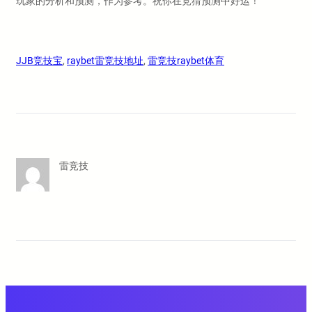
玩家的分析和预测，作为参考。祝你在竞猜预测中好运！
JJB竞技宝
, 
raybet雷竞技地址
, 
雷竞技raybet体育
雷竞技