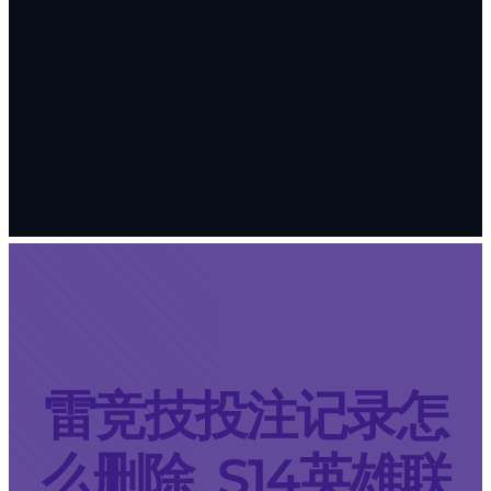
雷竞技投注记录怎
么删除_S14英雄联