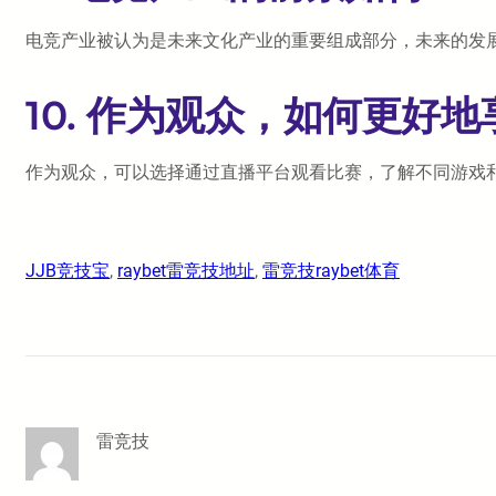
电竞产业被认为是未来文化产业的重要组成部分，未来的发
10. 作为观众，如何更好
作为观众，可以选择通过直播平台观看比赛，了解不同游戏
JJB竞技宝
, 
raybet雷竞技地址
, 
雷竞技raybet体育
雷竞技