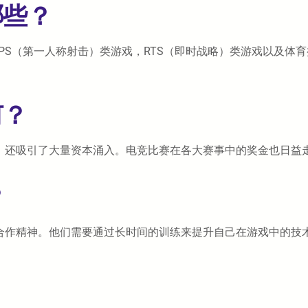
哪些？
FPS（第一人称射击）类游戏，RTS（即时战略）类游戏以及
何？
，还吸引了大量资本涌入。电竞比赛在各大赛事中的奖金也日益
？
合作精神。他们需要通过长时间的训练来提升自己在游戏中的技
？