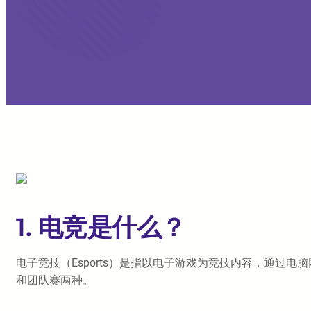
1. 电竞是什么？
电子竞技（Esports）是指以电子游戏为竞技内容，通
和团队赛两种。