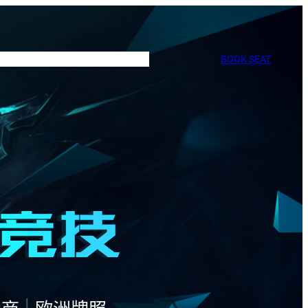
BOOK SEAT