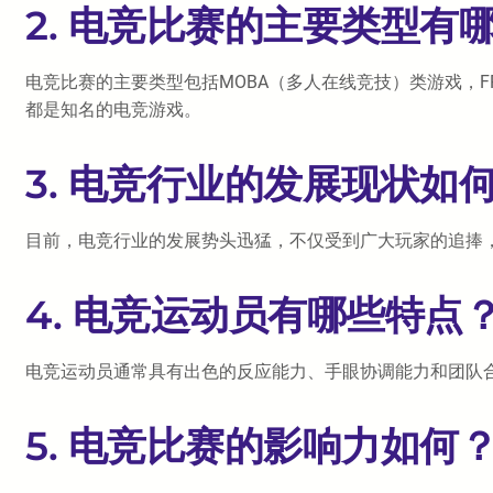
2. 电竞比赛的主要类型有
电竞比赛的主要类型包括MOBA（多人在线竞技）类游戏，
都是知名的电竞游戏。
3. 电竞行业的发展现状如
目前，电竞行业的发展势头迅猛，不仅受到广大玩家的追捧
4. 电竞运动员有哪些特点
电竞运动员通常具有出色的反应能力、手眼协调能力和团队
5. 电竞比赛的影响力如何