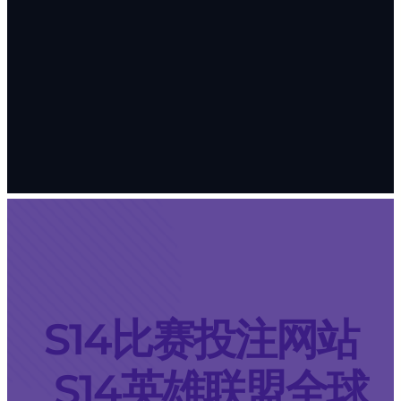
S14比赛投注网站
_S14英雄联盟全球